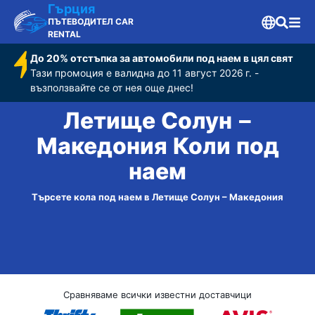
Гърция
ПЪТЕВОДИТЕЛ CAR
RENTAL
До 20% отстъпка за автомобили под наем в цял свят
Тази промоция е валидна до 11 август 2026 г. -
възползвайте се от нея още днес!
Летище Солун –
Македония Коли под
наем
Търсете кола под наем в Летище Солун – Македония
Сравняваме всички известни доставчици