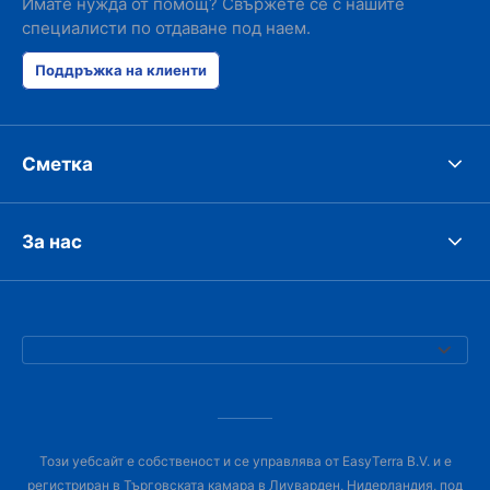
Имате нужда от помощ? Свържете се с нашите
специалисти по отдаване под наем.
Поддръжка на клиенти
Сметка
За нас
Този уебсайт е собственост и се управлява от EasyTerra B.V. и е
регистриран в Търговската камара в Лиуварден, Нидерландия, под