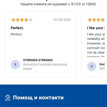
Нашите клиенти ни оценяват с 9.1/10 от 12840
01-06-2026
Perfect.
I like your s
Perfect.
I like your s
reliability a
However, late
contract con
not as clear 
instance 2nd 
STERGIOS STERGIOU
the most imp
Euric
S
Record Go Chalkidiki Macedonia
your site.
E
SKG R
Airport
Помощ и контакти