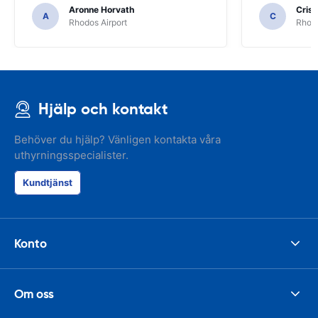
Aronne Horvath
Crist
A
C
Rhodos Airport
Rhodo
Hjälp och kontakt
Behöver du hjälp? Vänligen kontakta våra
uthyrningsspecialister.
Kundtjänst
Konto
Om oss