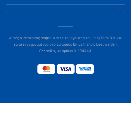
Αυτός ο ιστότοπος ανήκει και λειτουργεί από την EasyTerra B.V. και
είναι εγγεγραμμένος στο Εμπορικό Επιμελητήριο Leeuwarden,
Ολλανδία, με αριθμό 01104443.