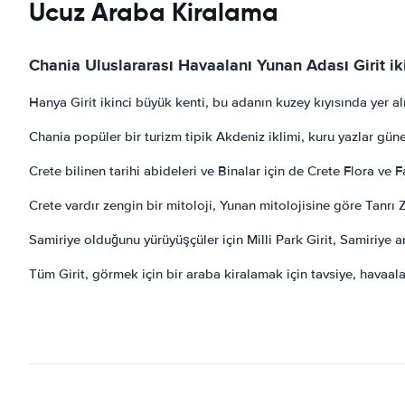
Ucuz Araba Kiralama
Chania Uluslararası Havaalanı Yunan Adası Girit iki
Hanya Girit ikinci büyük kenti, bu adanın kuzey kıyısında yer a
Chania popüler bir turizm tipik Akdeniz iklimi, kuru yazlar güne
Crete bilinen tarihi abideleri ve Binalar için de Crete Flora ve Fa
Crete vardır zengin bir mitoloji, Yunan mitolojisine göre Tanr
Samiriye olduğunu yürüyüşçüler için Milli Park Girit, Samiriye ana
Tüm Girit, görmek için bir araba kiralamak için tavsiye, havaala