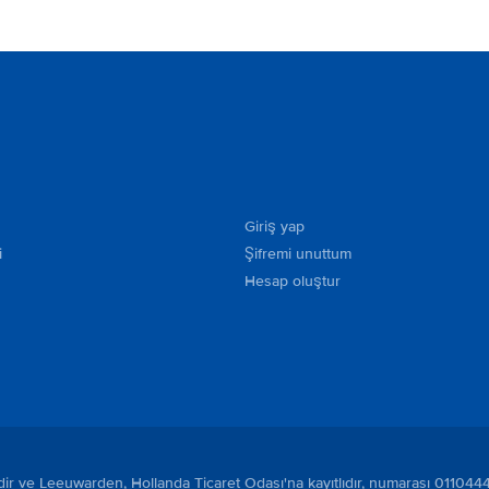
Giriş yap
i
Şifremi unuttum
Hesap oluştur
tedir ve Leeuwarden, Hollanda Ticaret Odası'na kayıtlıdır, numarası 011044