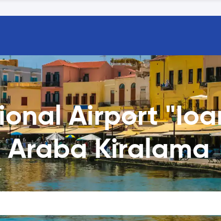
onal Airport "Ioa
" Araba Kiralama
"