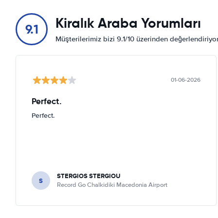
Kiralık Araba Yorumları
9.1
Müşterilerimiz bizi 9.1/10 üzerinden değerlendiriy
01-06-2026
Perfect.
Perfect.
STERGIOS STERGIOU
S
Record Go Chalkidiki Macedonia Airport