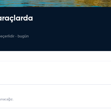
araçlarda
çerlidir - bugün
sunacağız.