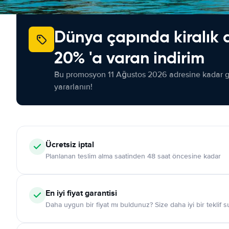
Dünya çapında kiralık 
20% 'a varan indirim
Bu promosyon 11 Ağustos 2026 adresine kadar ge
yararlanın!
Ücretsiz iptal
Planlanan teslim alma saatinden 48 saat öncesine kadar
En iyi fiyat garantisi
Daha uygun bir fiyat mı buldunuz? Size daha iyi bir teklif 