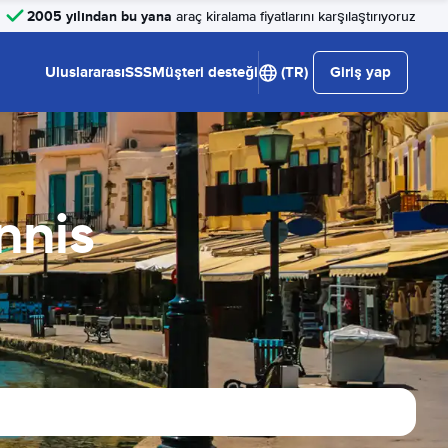
2005 yılından bu yana
araç kiralama fiyatlarını karşılaştırıyoruz
Uluslararası
SSS
Müşteri desteği
(TR)
Giriş yap
nnis