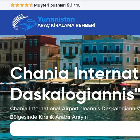
9.1
Müşteri puanları
/ 10
Yunanistan
ARAÇ KİRALAMA REHBERİ
Chania Internati
Daskalogiannis
Chania International Airport "Ioannis Daskalogiannis
Bölgesinde Kiralık Araba Arayın