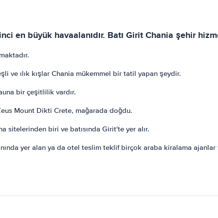
nci en büyük havaalanıdır. Batı Girit Chania şehir hizme
lmaktadır.
şli ve ılık kışlar Chania mükemmel bir tatil yapan şeydir.
una bir çeşitlilik vardır.
ı Zeus Mount Dikti Crete, mağarada doğdu.
 sitelerinden biri ve batısında Girit'te yer alır.
nında yer alan ya da otel teslim teklif birçok araba kiralama ajanlar 