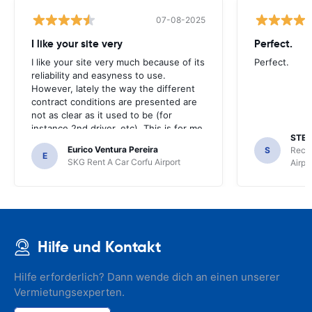
07-08-2025
I like your site very
Perfect.
I like your site very much because of its
Perfect.
reliability and easyness to use.
However, lately the way the different
contract conditions are presented are
not as clear as it used to be (for
instance 2nd driver, etc). This is for me
STER
the most important aspect of using
Eurico Ventura Pereira
S
Recor
your site.
E
SKG Rent A Car Corfu Airport
Airpo
Hilfe und Kontakt
Hilfe erforderlich? Dann wende dich an einen unserer
Vermietungsexperten.