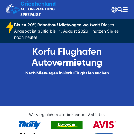
Griechenland
AUTOVERMIETUNG
SPEZIALIST
Bis zu 20% Rabatt auf Mietwagen weltweit
Dieses
Angebot ist gültig bis 11. August 2026 - nutzen Sie es
noch heute!
Korfu Flughafen
Autovermietung
Nach Mietwagen in Korfu Flughafen suchen
Wir vergleichen alle bekannten Anbieter.