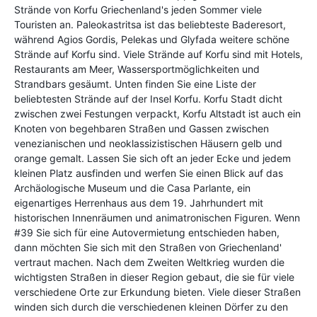
Strände von Korfu Griechenland's jeden Sommer viele
Touristen an. Paleokastritsa ist das beliebteste Baderesort,
während Agios Gordis, Pelekas und Glyfada weitere schöne
Strände auf Korfu sind. Viele Strände auf Korfu sind mit Hotels,
Restaurants am Meer, Wassersportmöglichkeiten und
Strandbars gesäumt. Unten finden Sie eine Liste der
beliebtesten Strände auf der Insel Korfu. Korfu Stadt dicht
zwischen zwei Festungen verpackt, Korfu Altstadt ist auch ein
Knoten von begehbaren Straßen und Gassen zwischen
venezianischen und neoklassizistischen Häusern gelb und
orange gemalt. Lassen Sie sich oft an jeder Ecke und jedem
kleinen Platz ausfinden und werfen Sie einen Blick auf das
Archäologische Museum und die Casa Parlante, ein
eigenartiges Herrenhaus aus dem 19. Jahrhundert mit
historischen Innenräumen und animatronischen Figuren. Wenn
#39 Sie sich für eine Autovermietung entschieden haben,
dann möchten Sie sich mit den Straßen von Griechenland'
vertraut machen. Nach dem Zweiten Weltkrieg wurden die
wichtigsten Straßen in dieser Region gebaut, die sie für viele
verschiedene Orte zur Erkundung bieten. Viele dieser Straßen
winden sich durch die verschiedenen kleinen Dörfer zu den