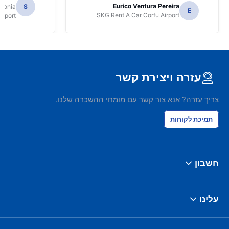
the most important aspect of using
Eurico Ventura Pereira
edonia
S
your site.
E
SKG Rent A Car Corfu Airport
irport
עזרה ויצירת קשר
צריך עזרה? אנא צור קשר עם מומחי ההשכרה שלנו.
תמיכת לקוחות
חשבון
עלינו