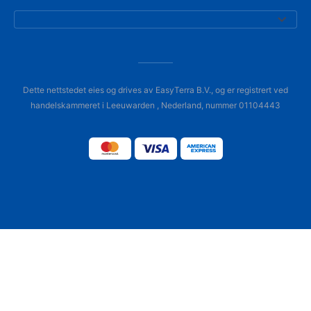
Dette nettstedet eies og drives av EasyTerra B.V., og er registrert ved
handelskammeret i Leeuwarden , Nederland, nummer 01104443