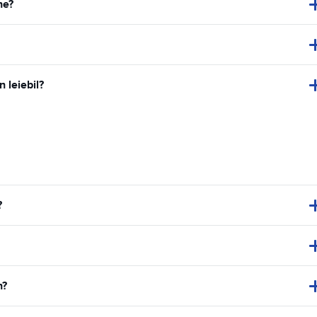
ne?
n leiebil?
?
n?