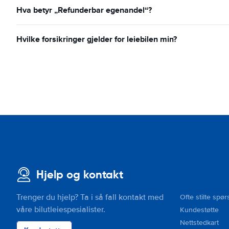
Hva betyr „Refunderbar egenandel“?
Hvilke forsikringer gjelder for leiebilen min?
Hjelp og kontakt
Trenger du hjelp? Ta i så fall kontakt med
Ofte stilte spør
våre bilutleiespesialister.
Kundestøtte
Nettstedkart