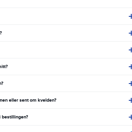
?
itt?
n?
enen eller sent om kvelden?
 bestillingen?