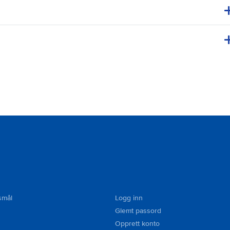
smål
Logg inn
Glemt passord
Opprett konto