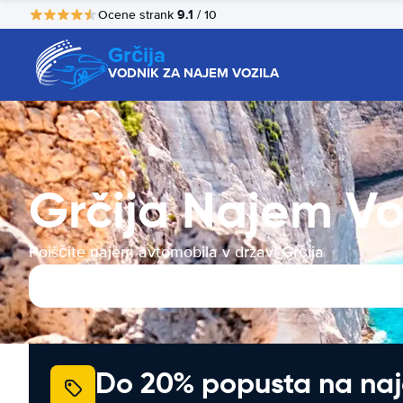
9.1
Ocene strank
/ 10
Grčija
VODNIK ZA NAJEM VOZILA
Grčija Najem Vo
Poiščite najem avtomobila v državi Grčija
Do 20% popusta na na