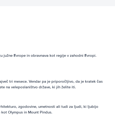
ju južne Evrope in obravnava kot regije v zahodni Evropi.
največ tri mesece. Vendar pa je priporočljivo, da je kratek čas
 na veleposlaništvo države, ki jih želite iti.
tekturo, zgodovine, umetnosti ali tudi za ljudi, ki ljubijo
tu kot Olympus in Mount Pindus.