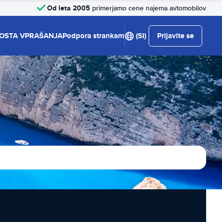
Od leta 2005
primerjamo cene najema avtomobilov
OSTA VPRAŠANJA
Podpora strankam
(SI)
Prijavite se