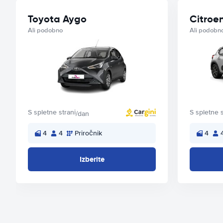
Toyota Aygo
Citroe
Ali podobno
Ali podobn
S spletne strani
S spletne s
/dan
4
4
Priročnik
4
Izberite