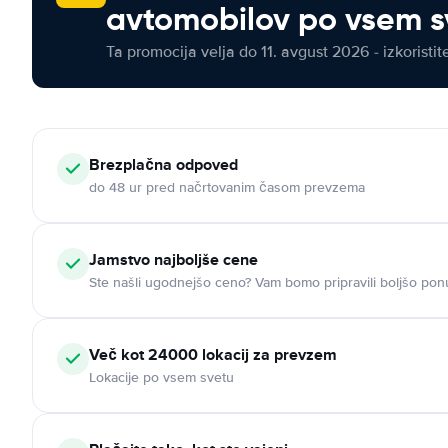
avtomobilov po vsem s
Ta promocija velja do 11. avgust 2026 - izkoristit
Brezplačna odpoved
do 48 ur pred načrtovanim časom prevzema
Jamstvo najboljše cene
Ste našli ugodnejšo ceno? Vam bomo pripravili boljšo pon
Več kot 24000 lokacij za prevzem
Lokacije po vsem svetu