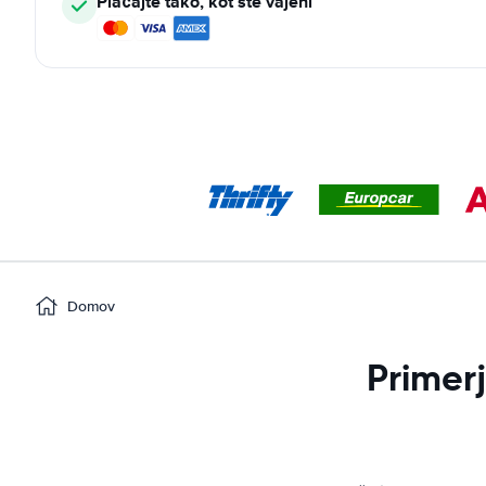
Plačajte tako, kot ste vajeni
Domov
Primer