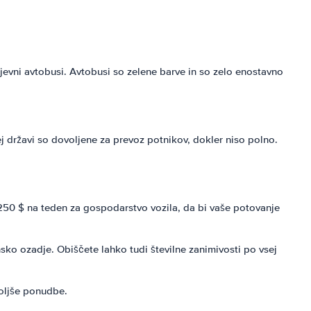
ajevni avtobusi. Avtobusi so zelene barve in so zelo enostavno
tej državi so dovoljene za prevoz potnikov, dokler niso polno.
 le 250 $ na teden za gospodarstvo vozila, da bi vaše potovanje
nsko ozadje. Obiščete lahko tudi številne zanimivosti po vsej
boljše ponudbe.