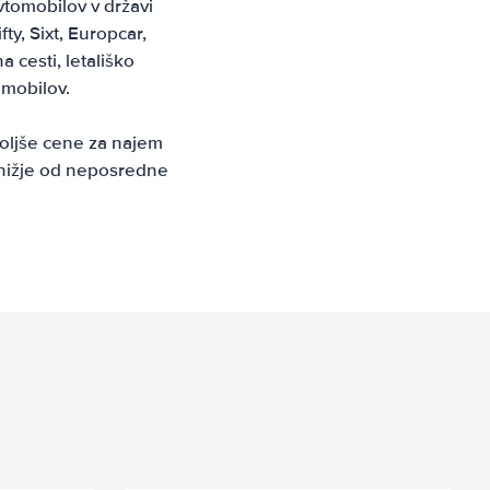
vtomobilov v državi
fty, Sixt, Europcar,
 cesti, letališko
omobilov.
boljše cene za najem
 nižje od neposredne