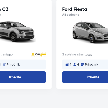
n C3
Ford Fiesta
o
Ali podobno
trani
S spletne strani
/dan
/dan
4
Priročnik
4
4
Priročnik
Izberite
Izberite