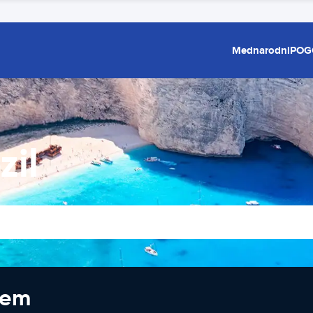
Mednarodni
POG
zil
jem