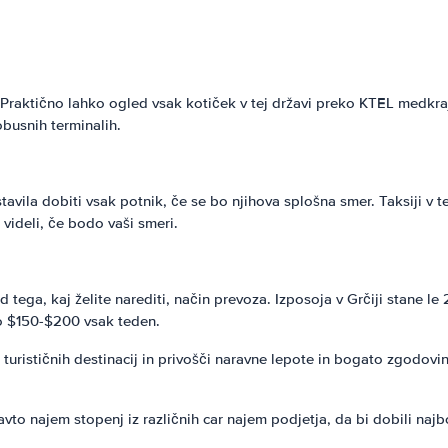
ji. Praktično lahko ogled vsak kotiček v tej državi preko KTEL medkr
obusnih terminalih.
stavila dobiti vsak potnik, če se bo njihova splošna smer. Taksiji v 
 videli, če bodo vaši smeri.
od tega, kaj želite narediti, način prevoza. Izposoja v Grčiji stane
no $150-$200 vsak teden.
h turističnih destinacij in privošči naravne lepote in bogato zgodovi
avto najem stopenj iz različnih car najem podjetja, da bi dobili naj