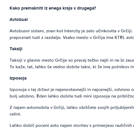
Kako premakniti iz enega kraja v drugega?
Avtobusi
Avtobusni sistem, znan kot Intercity je zelo učinkovita v Grči
prepoznati tudi z razdalje. Vsako mesto v Grčija ima KTEL avt
Taksiji
Taksiji v glavno mesto Grčije so precej težko najti in ne bi zau
To kaže, tat, lahko še vedno dobite taksi, ki že ima potnikov in
Izposoja
Izposoja v tej državi je najenostavnejši in najcenejši, odvisno 
bolj udobno. Eden lahko dobite tudi mini izposoja na približ
Z najem avtomobila v Grčiji, lahko obiščete svojih priljubljeni
celini.
Lahko dobiš poceni avto najem storitev s primerjavo različnih 