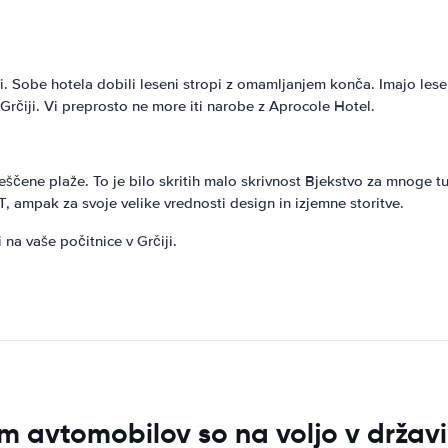
. Sobe hotela dobili leseni stropi z omamljanjem konča. Imajo lese
 Grčiji. Vi preprosto ne more iti narobe z Aprocole Hotel.
čene plaže. To je bilo skritih malo skrivnost Bjekstvo za mnoge tur
RT, ampak za svoje velike vrednosti design in izjemne storitve.
 na vaše počitnice v Grčiji.
 avtomobilov so na voljo v državi