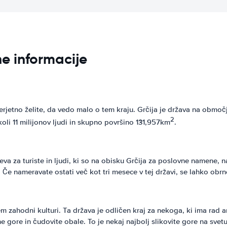
ne informacije
erjetno želite, da vedo malo o tem kraju. Grčija je država na območ
2
oli 11 milijonov ljudi in skupno površino 131,957km
.
teva za turiste in ljudi, ki so na obisku Grčija za poslovne namene, 
e nameravate ostati več kot tri mesece v tej državi, se lahko obrnete
zahodni kulturi. Ta država je odličen kraj za nekoga, ki ima rad arhi
 gore in čudovite obale. To je nekaj najbolj slikovite gore na sve