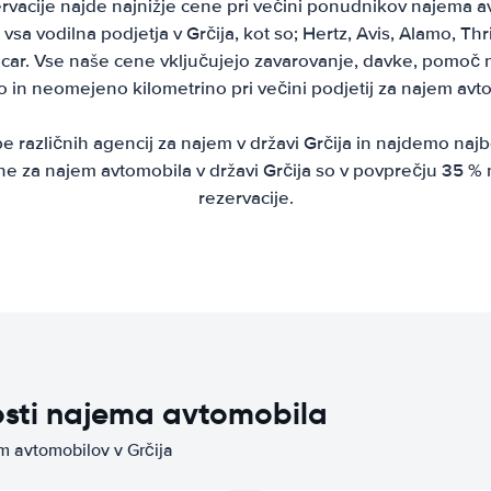
rvacije najde najnižje cene pri večini ponudnikov najema a
 vsa vodilna podjetja v Grčija, kot so; Hertz, Avis, Alamo, Thri
ar. Vse naše cene vključujejo zavarovanje, davke, pomoč na
o in neomejeno kilometrino pri večini podjetij za najem avt
različnih agencij za najem v državi Grčija in najdemo naj
ne za najem avtomobila v državi Grčija so v povprečju 35 %
rezervacije.
osti najema avtomobila
em avtomobilov v Grčija