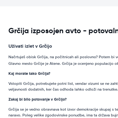
Grčija izposojen avto - potoval
Uživati izlet v Grčijo
Načrtuješ obisk Grčija, na počitnicah ali poslovno? Potem bi v
Glavno mesto Grčije je Atene. Grčija je ocenjeno populacijo ok
Kaj morate tako Grčija?
Vstopiti Grčija, potrebujete potni list, vendar vizumi se ne zah
veljavnosti dodatnih, ker čas odhoda lahko odloži na trenutke. Č
Zakaj bi bilo potovanje v Grčijo?
Grčija se je vedno obravnava kot izvor demokracije skupaj s tem 
naravo. Poleg velike zgodovinske ponudbe, ima ta država bujne