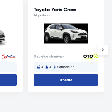
Toyota Yaris Cross
Ali podobno
S spletne strani
/dan
4
4
Samodejno
Izberite