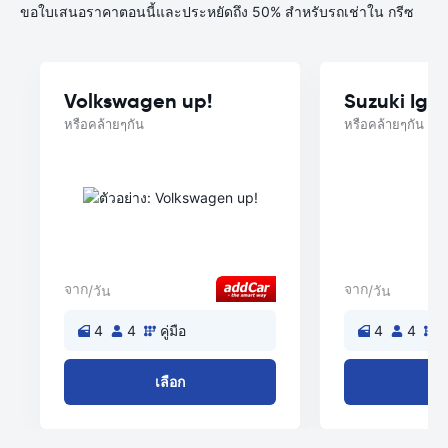
ขอใบเสนอราคาตอนนี้และประหยัดถึง 50% สำหรับรถเช่าใน กรีซ
Volkswagen up!
Suzuki Igni
หรือคล้ายๆกัน
หรือคล้ายๆกัน
จาก
จาก
/วัน
/วัน
4
4
คู่มือ
4
4
ค
เลือก
เล