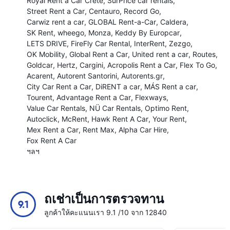
Royal Rent a Car Crete
SurPrice car rentals
Street Rent a Car
Centauro
Record Go
Carwiz rent a car
GLOBAL Rent-a-Car
Caldera
SK Rent
wheego
Monza
Keddy By Europcar
LETS DRIVE
FireFly Car Rental
InterRent
Zezgo
OK Mobility
Global Rent a Car
United rent a car
Routes
Goldcar
Hertz
Cargini
Acropolis Rent a Car
Flex To Go
Acarent
Autorent Santorini
Autorents.gr
City Car Rent a Car
DiRENT a car
MÁS Rent a car
Tourent
Advantage Rent a Car
Flexways
Value Car Rentals
NÜ Car Rentals
Optimo Rent
Autoclick
McRent
Hawk Rent A Car
Your Rent
Mex Rent a Car
Rent Max
Alpha Car Hire
Fox Rent A Car
ฯลฯ
ถเช่าเป็นการตรวจทาน
9.1
ลูกค้าให้คะแนนเรา 9.1 /10 จาก 12840