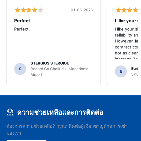
01-06-2026
Perfect.
I like your s
Perfect.
I like your s
reliability a
However, late
contract con
not as clear 
instance 2nd 
STERGIOS STERGIOU
the most imp
Euric
S
Record Go Chalkidiki Macedonia
your site.
E
SKG R
Airport
ความช่วยเหลือและการติดต่อ
ต้องการความช่วยเหลือ? กรุณาติดต่อผู้เชี่ยวชาญด้านการเช่า
ของเรา