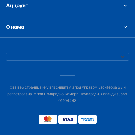
Аццоунт
О нама
Ова веб страница је у власништву и под управом ЕасиТерра БВ и
регистрована је при Привредној комори Леуварден, Холандија, број
01104443