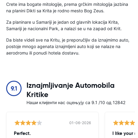
Crete ima bogate mitologije, prema grčkim mitologija jazbina
na planini Dikti sa Krita je rodno mesto Bog Zeus.
Za planinare u Samariji je jedan od glavnih lokacija Krita,
Samariji je nacionalni Park, a nalazi se u na zapad od Krit.
Da biste videli sve na Kritu, je preporučljiv da iznajmimo auto,
postoje mnogo agenata iznajmljeni auto koji se nalaze na
aerodromu ili ponudi hotela dostavu.
Iznajmljivanje Automobila
9.1
Kritike
Наши клијенти нас оцењују са 9.1 /10 од 12842
01-06-2026
Perfect.
I like your s