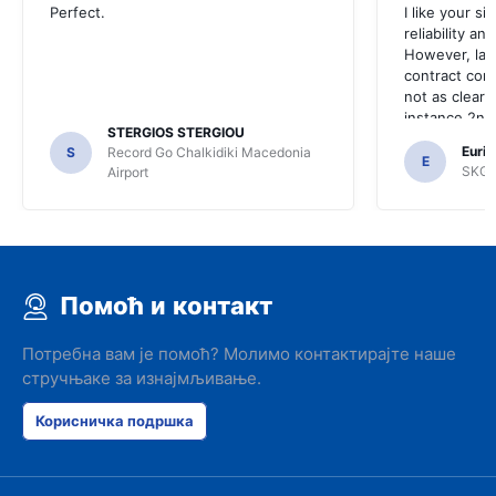
Perfect.
I like your s
reliability a
However, late
contract con
not as clear 
instance 2nd 
STERGIOS STERGIOU
the most imp
Euric
S
Record Go Chalkidiki Macedonia
your site.
E
SKG R
Airport
Помоћ и контакт
Потребна вам је помоћ? Молимо контактирајте наше
стручњаке за изнајмљивање.
Корисничка подршка