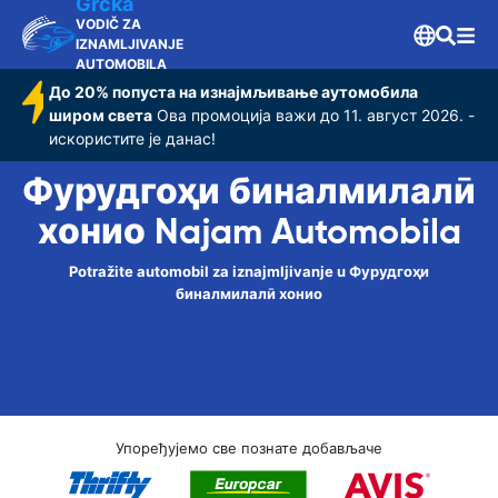
хонио
Grčka
VODIČ ZA
IZNAMLJIVANJE
AUTOMOBILA
До 20% попуста на изнајмљивање аутомобила
широм света
Ова промоција важи до 11. август 2026. -
искористите је данас!
Фурудгоҳи бин‌алмилалӣ
хонио Najam Automobila
Potražite automobil za iznajmljivanje u Фурудгоҳи
бин‌алмилалӣ хонио
Упоређујемо све познате добављаче