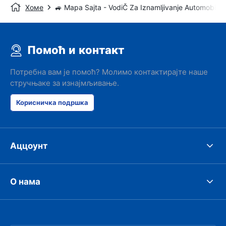
Хоме
🚙 Mapa Sajta - VodiČ Za Iznamljivanje Automobila
Помоћ и контакт
Потребна вам је помоћ? Молимо контактирајте наше
стручњаке за изнајмљивање.
Корисничка подршка
Аццоунт
О нама