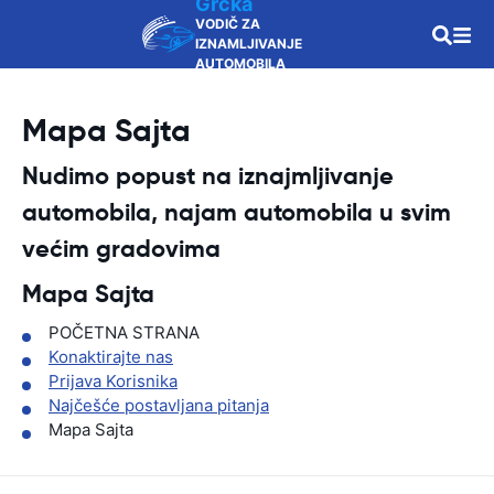
Grčka
VODIČ ZA
IZNAMLJIVANJE
AUTOMOBILA
Mapa Sajta
Nudimo popust na iznajmljivanje
automobila, najam automobila u svim
većim gradovima
Mapa Sajta
POČETNA STRANA
Konaktirajte nas
Prijava Korisnika
Najčešće postavljana pitanja
Mapa Sajta