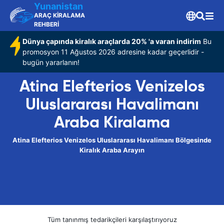
Yunanistan
ARAÇ KİRALAMA
REHBERİ
Dünya çapında kiralık araçlarda 20% 'a varan indirim
Bu
promosyon 11 Ağustos 2026 adresine kadar geçerlidir -
bugün yararlanın!
Atina Elefterios Venizelos
Uluslararası Havalimanı
Araba Kiralama
Atina Elefterios Venizelos Uluslararası Havalimanı Bölgesinde
Kiralık Araba Arayın
Tüm tanınmış tedarikçileri karşılaştırıyoruz