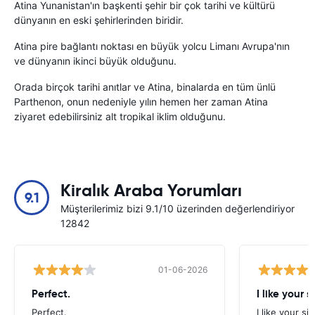
Atina Yunanistan'ın başkenti şehir bir çok tarihi ve kültürü
dünyanın en eski şehirlerinden biridir.
Atina pire bağlantı noktası en büyük yolcu Limanı Avrupa'nın
ve dünyanın ikinci büyük olduğunu.
Orada birçok tarihi anıtlar ve Atina, binalarda en tüm ünlü
Parthenon, onun nedeniyle yılın hemen her zaman Atina
ziyaret edebilirsiniz alt tropikal iklim olduğunu.
Kiralık Araba Yorumları
9.1
Müşterilerimiz bizi 9.1/10 üzerinden değerlendiriyor
12842
01-06-2026
Perfect.
I like your s
Perfect.
I like your s