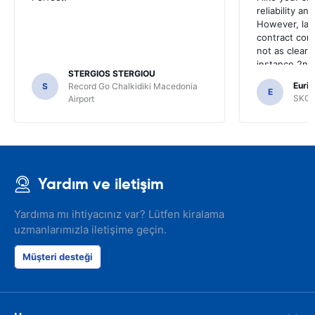
reliability a
However, late
contract con
not as clear 
instance 2nd 
STERGIOS STERGIOU
the most imp
Euric
S
Record Go Chalkidiki Macedonia
your site.
E
SKG R
Airport
Yardım ve iletişim
Yardıma mı ihtiyacınız var? Lütfen kiralama
uzmanlarımızla iletişime geçin.
Müşteri desteği