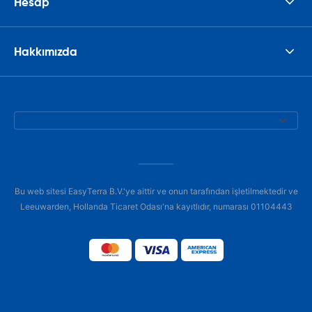
Hesap
Hakkımızda
Bu web sitesi EasyTerra B.V.'ye aittir ve onun tarafından işletilmektedir ve
Leeuwarden, Hollanda Ticaret Odası'na kayıtlıdır, numarası 01104443