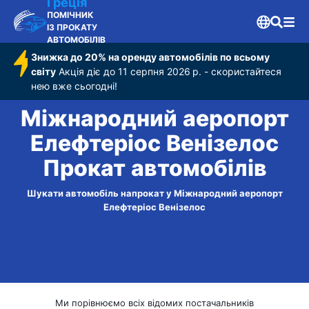
Венізелос
Греція
ПОМІЧНИК
ІЗ ПРОКАТУ
АВТОМОБІЛІВ
Знижка до 20% на оренду автомобілів по всьому
світу
Акція діє до 11 серпня 2026 р. - скористайтеся
нею вже сьогодні!
Міжнародний аеропорт
Елефтеріос Венізелос
Прокат автомобілів
Шукати автомобіль напрокат у Міжнародний аеропорт
Елефтеріос Венізелос
Ми порівнюємо всіх відомих постачальників