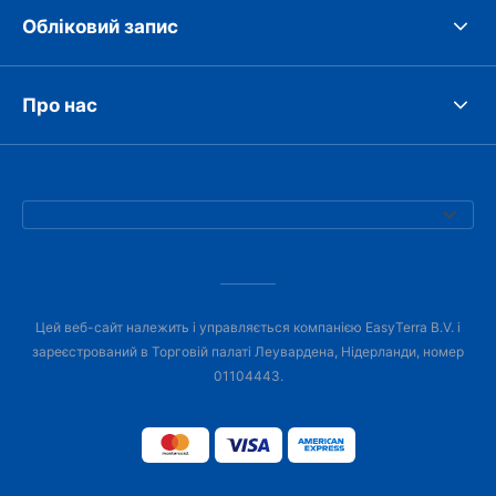
Обліковий запис
Про нас
Цей веб-сайт належить і управляється компанією EasyTerra B.V. і
зареєстрований в Торговій палаті Леувардена, Нідерланди, номер
01104443.