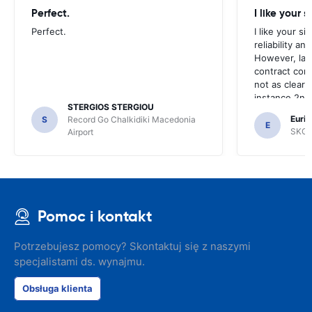
Perfect.
I like your s
Perfect.
I like your s
reliability a
However, late
contract con
not as clear 
instance 2nd 
STERGIOS STERGIOU
the most imp
Euric
S
Record Go Chalkidiki Macedonia
your site.
E
SKG R
Airport
Pomoc i kontakt
Potrzebujesz pomocy? Skontaktuj się z naszymi
specjalistami ds. wynajmu.
Obsługa klienta