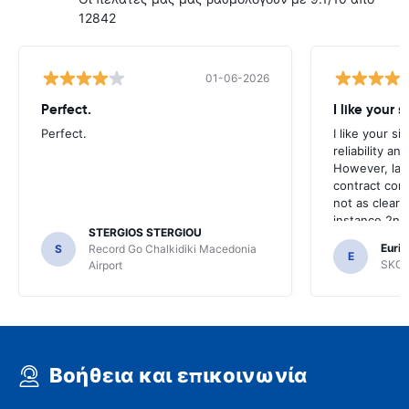
12842
01-06-2026
Perfect.
I like your s
Perfect.
I like your s
reliability a
However, late
contract con
not as clear 
instance 2nd 
STERGIOS STERGIOU
the most imp
Euric
S
Record Go Chalkidiki Macedonia
your site.
E
SKG R
Airport
Βοήθεια και επικοινωνία