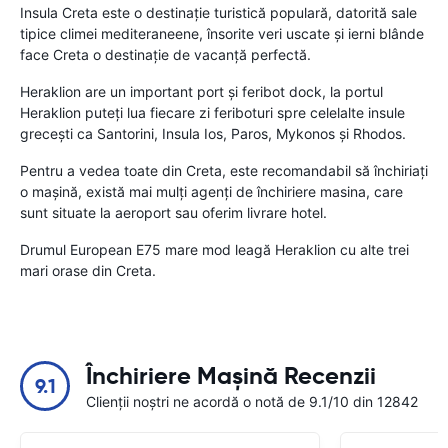
Insula Creta este o destinaţie turistică populară, datorită sale
tipice climei mediteraneene, însorite veri uscate şi ierni blânde
face Creta o destinaţie de vacanţă perfectă.
Heraklion are un important port şi feribot dock, la portul
Heraklion puteţi lua fiecare zi feriboturi spre celelalte insule
greceşti ca Santorini, Insula Ios, Paros, Mykonos şi Rhodos.
Pentru a vedea toate din Creta, este recomandabil să închiriaţi
o maşină, există mai mulţi agenţi de închiriere masina, care
sunt situate la aeroport sau oferim livrare hotel.
Drumul European E75 mare mod leagă Heraklion cu alte trei
mari orase din Creta.
Închiriere Mașină Recenzii
9.1
Clienții noștri ne acordă o notă de 9.1/10 din 12842