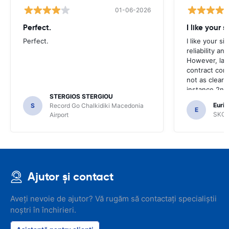
01-06-2026
Perfect.
I like your s
Perfect.
I like your s
reliability a
However, late
contract con
not as clear 
instance 2nd 
STERGIOS STERGIOU
the most imp
Euric
S
Record Go Chalkidiki Macedonia
your site.
E
SKG R
Airport
Ajutor și contact
Aveți nevoie de ajutor? Vă rugăm să contactați specialiștii
noștri în închirieri.