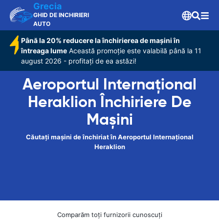
Grecia
GHID DE INCHIRIERI
AUTO
Până la 20% reducere la închirierea de mașini în
întreaga lume
Această promoție este valabilă până la 11
august 2026 - profitați de ea astăzi!
Aeroportul Internațional
Heraklion Închiriere De
Maşini
Căutați mașini de închiriat în Aeroportul Internațional
Heraklion
Comparăm toți furnizorii cunoscuți